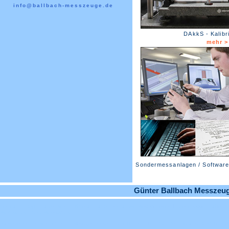
info@ballbach-messzeuge.de
DAkkS - Kalibr
mehr >
Sondermessanlagen / Softwaree
Günter Ballbach Messzeuge
Beratung, Reparaturservice, Kalibrierung und Verkauf von Messschieber, Bügelmessschrauben, 
Messgeräte, Tesa Messgeräte
Autorisierter Servicepartner für Messgeräte der Firma TESA, ETALON, Interapid und ROCH in De